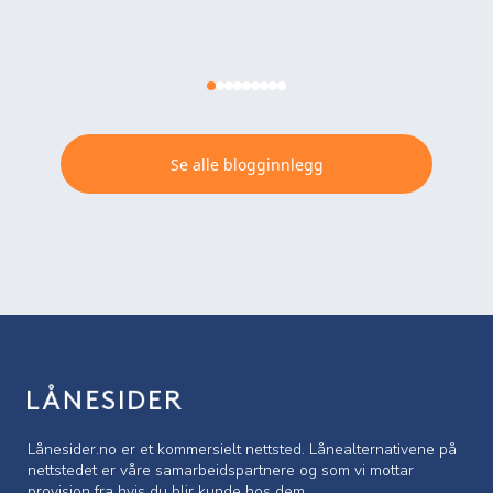
Se alle blogginnlegg
Lånesider.no er et kommersielt nettsted. Lånealternativene på
nettstedet er våre samarbeidspartnere og som vi mottar
provisjon fra hvis du blir kunde hos dem.