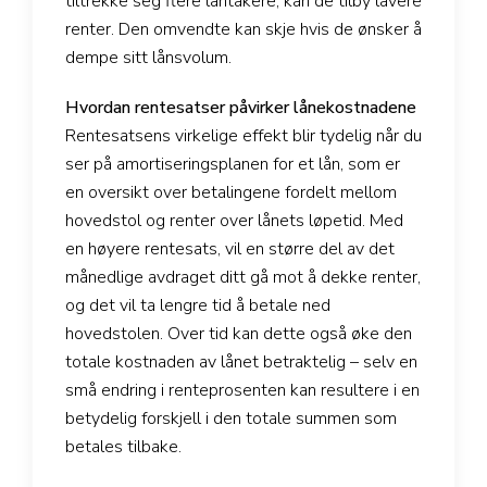
tiltrekke seg flere låntakere, kan de tilby lavere
renter. Den omvendte kan skje hvis de ønsker å
dempe sitt lånsvolum.
Hvordan rentesatser påvirker lånekostnadene
Rentesatsens virkelige effekt blir tydelig når du
ser på amortiseringsplanen for et lån, som er
en oversikt over betalingene fordelt mellom
hovedstol og renter over lånets løpetid. Med
en høyere rentesats, vil en større del av det
månedlige avdraget ditt gå mot å dekke renter,
og det vil ta lengre tid å betale ned
hovedstolen. Over tid kan dette også øke den
totale kostnaden av lånet betraktelig – selv en
små endring i renteprosenten kan resultere i en
betydelig forskjell i den totale summen som
betales tilbake.