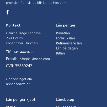
provisjon fra hvis du blir kunde hos dem.
Kontakt
Lån penger
Gammel Køge Landevej 55
Privatlån
2500 Valby
Forbrukslån
København, Danmark
Refinansiere lån
Lån på dagen
Tlf:
+45 44404063
Billån
Email:
info@klikkoseo.com
CVR: 35869247
Opplysninger om
annonseavtaler
Lån penger kjapt
Lånebeløp