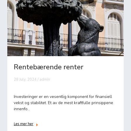
r
Fratrekk for renter på sk
26 August, 2024 / admin
nt for finansiell
I det norske skattesystemet er det et velkje
ftfulle prinsippene
renteutgifter relatert til lån kan føre til frad
Les mer her