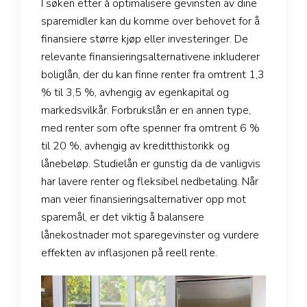
I søken etter å optimalisere gevinsten av dine
sparemidler kan du komme over behovet for å
finansiere større kjøp eller investeringer. De
relevante finansieringsalternativene inkluderer
boliglån, der du kan finne renter fra omtrent 1,3
% til 3,5 %, avhengig av egenkapital og
markedsvilkår. Forbrukslån er en annen type,
med renter som ofte spenner fra omtrent 6 %
til 20 %, avhengig av kreditthistorikk og
lånebeløp. Studielån er gunstig da de vanligvis
har lavere renter og fleksibel nedbetaling. Når
man veier finansieringsalternativer opp mot
sparemål, er det viktig å balansere
lånekostnader mot sparegevinster og vurdere
effekten av inflasjonen på reell rente.