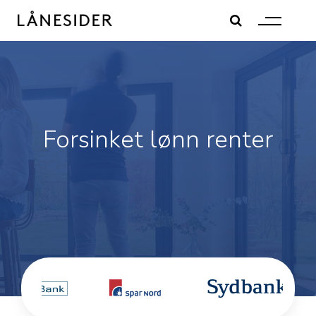
Skip
to
content
Forsinket lønn renter