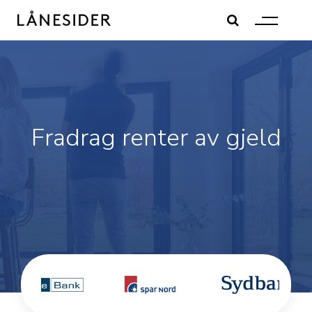
Skip
to
content
Fradrag renter av gjeld