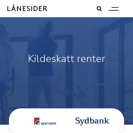
Skip
to
content
Kildeskatt renter