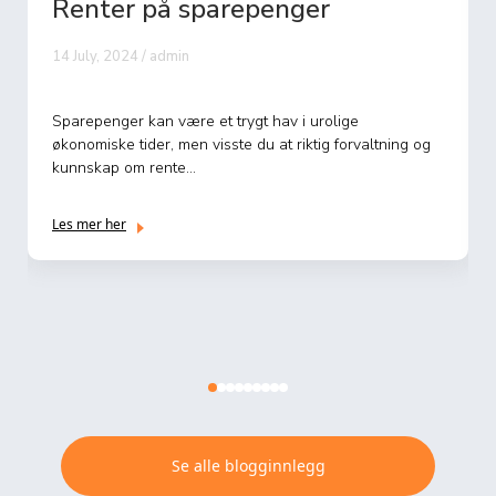
Renter brukskonto
1 July, 2024 / admin
I den komplekse verdenen av banktjenester er renter
brukskonto ikke alltid et prioritert emne. Tradisjonelt sett
har bru...
Les mer her
Se alle blogginnlegg