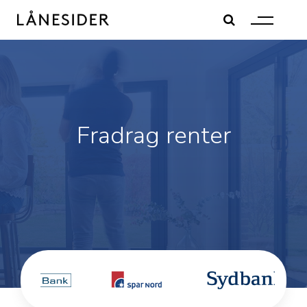
Skip
to
content
Fradrag renter