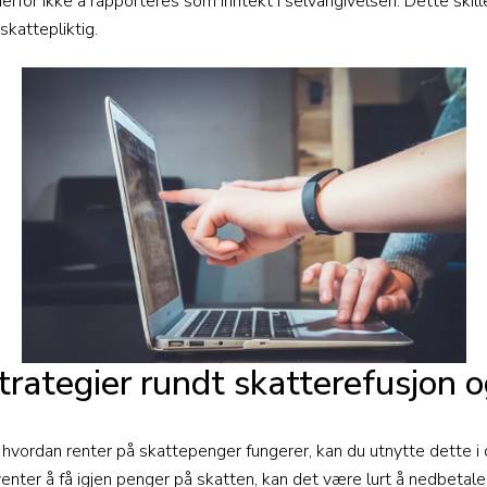
derfor ikke å rapporteres som inntekt i selvangivelsen. Dette skill
kattepliktig.
strategier rundt skatterefusjon o
vordan renter på skattepenger fungerer, kan du utnytte dette i di
enter å få igjen penger på skatten, kan det være lurt å nedbetale g