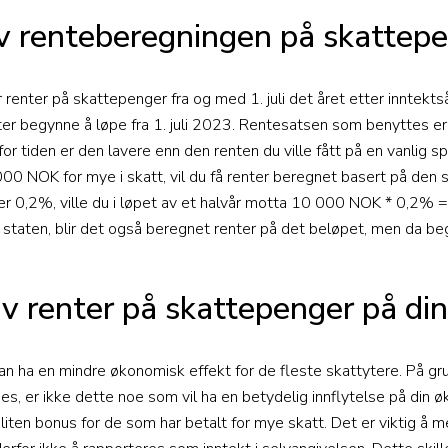
av renteberegningen på skattep
enter på skattepenger fra og med 1. juli det året etter inntektsåre
ter begynne å løpe fra 1. juli 2023. Rentesatsen som benyttes er
r tiden er den lavere enn den renten du ville fått på en vanlig 
00 NOK for mye i skatt, vil du få renter beregnet basert på den s
 er 0,2%, ville du i løpet av et halvår motta 10 000 NOK * 0,2% =
l staten, blir det også beregnet renter på det beløpet, men da be
av renter på skattepenger på di
n ha en mindre økonomisk effekt for de fleste skattytere. På grun
, er ikke dette noe som vil ha en betydelig innflytelse på din ø
liten bonus for de som har betalt for mye skatt. Det er viktig å 