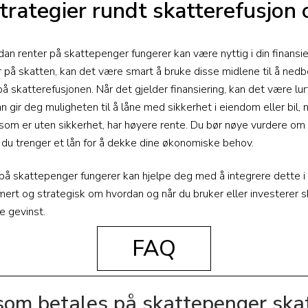
strategier rundt skatterefusjon 
an renter på skattepenger fungerer kan være nyttig i din finansie
r på skatten, kan det være smart å bruke disse midlene til å nedbe
på skatterefusjonen. Når det gjelder finansiering, kan det være lur
lån gir deg muligheten til å låne med sikkerhet i eiendom eller bil
, som er uten sikkerhet, har høyere rente. Du bør nøye vurdere om
 du trenger et lån for å dekke dine økonomiske behov.
på skattepenger fungerer kan hjelpe deg med å integrere dette 
mert og strategisk om hvordan og når du bruker eller investerer 
 gevinst.
FAQ
som betales på skattepenger skat