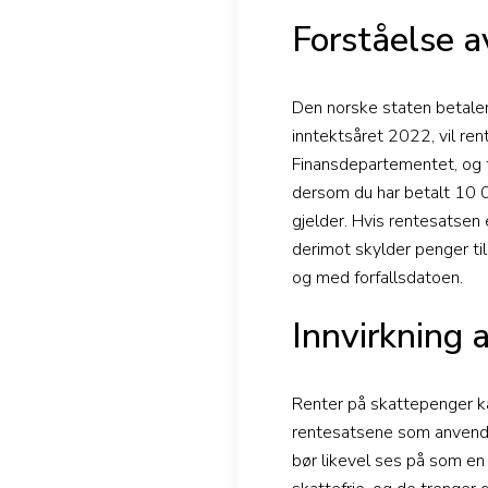
Forståelse 
Den norske staten betaler r
inntektsåret 2022, vil ren
Finansdepartementet, og fo
dersom du har betalt 10 0
gjelder. Hvis rentesatsen
derimot skylder penger ti
og med forfallsdatoen.
Innvirkning 
Renter på skattepenger ka
rentesatsene som anvendes
bør likevel ses på som en 