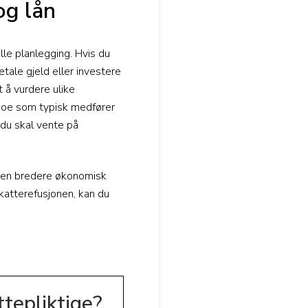
og lån
lle planlegging. Hvis du
tale gjeld eller investere
t å vurdere ulike
, noe som typisk medfører
 du skal vente på
i en bredere økonomisk
skatterefusjonen, kan du
tepliktige?