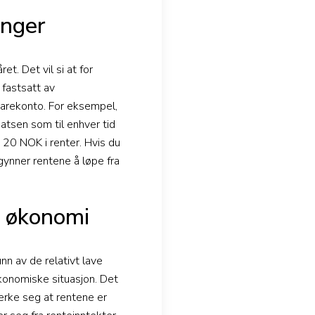
enger
t. Det vil si at for
 fastsatt av
sparekonto. For eksempel,
atsen som til enhver tid
 20 NOK i renter. Hvis du
gynner rentene å løpe fra
n økonomi
n av de relativt lave
konomiske situasjon. Det
merke seg at rentene er