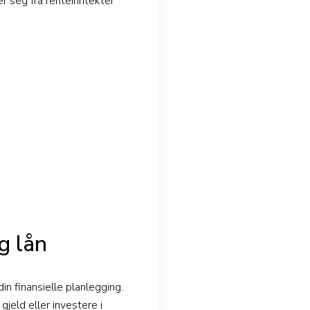
er seg fra renteinntekter
g lån
n finansielle planlegging.
jeld eller investere i