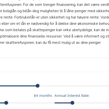
terefusjonen. For de som trenger finansiering, kan det være verdt
r boliglån og billån deg muligheten til å låne penger med sikkerhe
e rente. Forbrukerlån er uten sikkerhet og har høyere rente. Vur
 eller om et lån er nødvendig for å dekke dine økonomiske behov.
ne som betales på skattepenger kan virke ubetydelige, kan de in
optimalisere dine finansielle ressurser. Ved å være informert og 
erer skatterefusjonen, kan du få mest mulig ut av dine penger.
84
months
Annual Interest Rate: