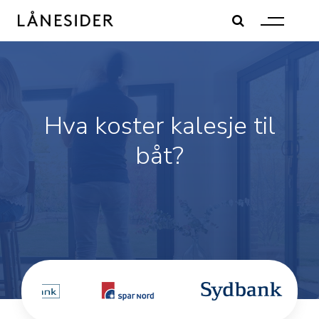
Skip
to
content
Hva koster kalesje til
båt?