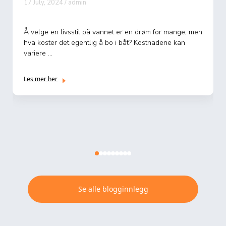
17 July, 2024 / admin
 drøm for mange, men
Når man skal frakte en båt fra ett sted til e
Kostnadene kan
det mange faktorer som påvirker prisen. K
kan varie...
Les mer her
Se alle blogginnlegg