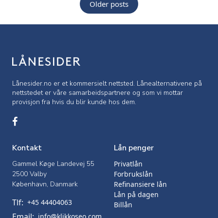
Posts
Older posts
navigation
Lånesider.no er et kommersielt nettsted. Lånealternativene på
nettstedet er våre samarbeidspartnere og som vi mottar
provisjon fra hvis du blir kunde hos dem.
Kontakt
Lån penger
Gammel Køge Landevej 55
Privatlån
2500 Valby
Forbrukslån
København, Danmark
Refinansiere lån
Lån på dagen
Tlf:
+45 44404063
Billån
Email:
info@klikkoseo.com