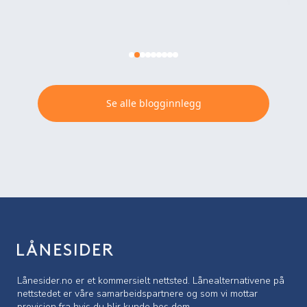
Se alle blogginnlegg
Lånesider.no er et kommersielt nettsted. Lånealternativene på
nettstedet er våre samarbeidspartnere og som vi mottar
provisjon fra hvis du blir kunde hos dem.