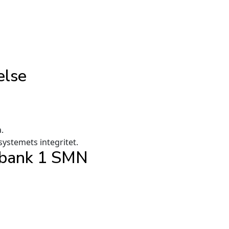
else
.
systemets integritet.
rebank 1 SMN