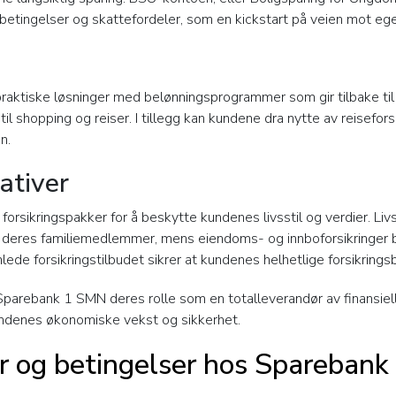
etingelser og skattefordeler, som en kickstart på veien mot ege
 praktiske løsninger med belønningsprogrammer som gir tilbake 
f til shopping og reiser. I tillegg kan kundene dra nytte av reisefo
n.
ativer
orsikringspakker for å beskytte kundenes livsstil og verdier. Livs
og deres familiemedlemmer, mens eiendoms- og innboforsikringer
ede forsikringstilbudet sikrer at kundenes helhetlige forsikringsbe
Sparebank 1 SMN deres rolle som en totalleverandør av finansiel
undenes økonomiske vekst og sikkerhet.
kår og betingelser hos Spareban