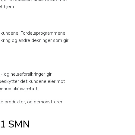
t hjem.
til kundene. Fordelsprogrammene
rsikring og andre dekninger som gir
- og helseforsikringer gir
 beskytter det kundene eier mot
hov blir ivaretatt.
le produkter, og demonstrerer
k 1 SMN