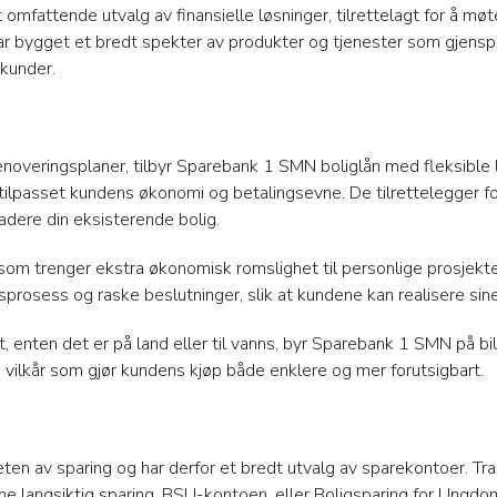
 omfattende utvalg av finansielle løsninger, tilrettelagt for å m
ar bygget et bredt spekter av produkter og tjenester som gjenspeil
 kunder.
noveringsplaner, tilbyr Sparebank 1 SMN boliglån med fleksible 
tilpasset kundens økonomi og betalingsevne. De tilrettelegger fo
adere din eksisterende bolig.
e som trenger ekstra økonomisk romslighet til personlige prosjekte
rosess og raske beslutninger, slik at kundene kan realisere sine
t, enten det er på land eller til vanns, byr Sparebank 1 SMN på bi
vilkår som gjør kundens kjøp både enklere og mer forutsigbart.
ten av sparing og har derfor et bredt utvalg av sparekontoer. Tra
me langsiktig sparing. BSU-kontoen, eller Boligsparing for Ungdom,