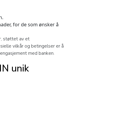
n.
tnader, for de som ønsker å
, støttet av et
elle vilkår og betingelser er å
le engasjement med banken.
MN unik