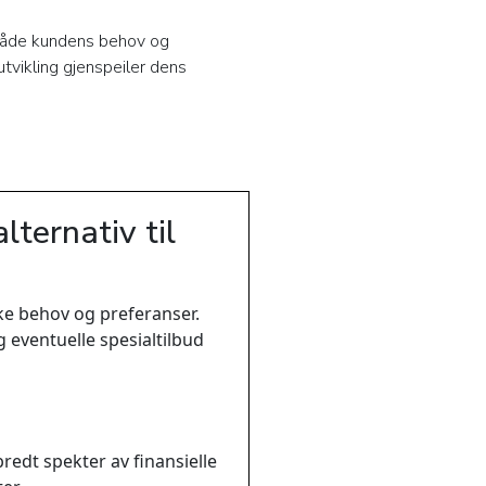
 både kundens behov og
tvikling gjenspeiler dens
lternativ til
kke behov og preferanser.
 eventuelle spesialtilbud
redt spekter av finansielle