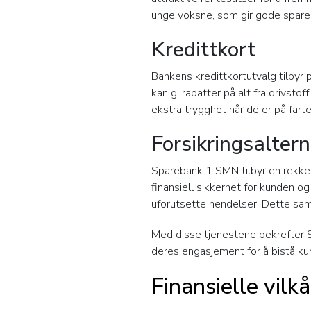
unge voksne, som gir gode spareb
Kredittkort
Bankens kredittkortutvalg tilbyr
kan gi rabatter på alt fra drivstof
ekstra trygghet når de er på farte
Forsikringsaltern
Sparebank 1 SMN tilbyr en rekke f
finansiell sikkerhet for kunden 
uforutsette hendelser. Dette saml
Med disse tjenestene bekrefter 
deres engasjement for å bistå k
Finansielle vil