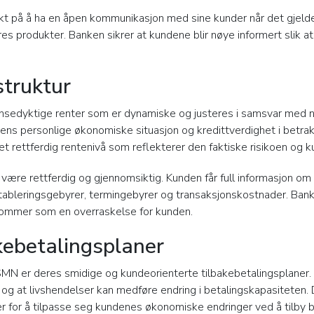
 på å ha en åpen kommunikasjon med sine kunder når det gjelder
s produkter. Banken sikrer at kundene blir nøye informert slik at
struktur
nsedyktige renter som er dynamiske og justeres i samsvar med na
dens personlige økonomiske situasjon og kredittverdighet i betrakt
et rettferdig rentenivå som reflekterer den faktiske risikoen og 
 være rettferdig og gjennomsiktig. Kunden får full informasjon o
tableringsgebyrer, termingebyrer og transaksjonskostnader. Banke
kommer som en overraskelse for kunden.
kebetalingsplaner
MN er deres smidige og kundeorienterte tilbakebetalingsplaner.
og at livshendelser kan medføre endring i betalingskapasiteten. Der
er for å tilpasse seg kundenes økonomiske endringer ved å tilby b