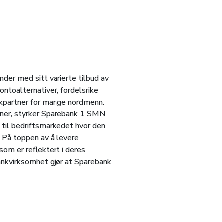
der med sitt varierte tilbud av
ontoalternativer, fordelsrike
nkpartner for mange nordmenn.
planer, styrker Sparebank 1 SMN
å til bedriftsmarkedet hvor den
. På toppen av å levere
om er reflektert i deres
bankvirksomhet gjør at Sparebank