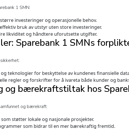
parebank 1 SMN:
v større investeringer og operasjonelle behov.
ffektiv bruk av utstyr uten store investeringer.
e likviditet og håndtere uforutsette utgifter.
gler: Sparebank 1 SMNs forplikt
sikkerhet:
og teknologier for beskyttelse av kundenes finansielle data
elle regler og forskrifter for å ivareta både kunder og bank
ng og bærekraftstiltak hos Spa
samfunnet og bærekraft:
 som støtter lokale og nasjonale prosjekter.
ogrammer som bidrar til en mer bærekraftig fremtid.