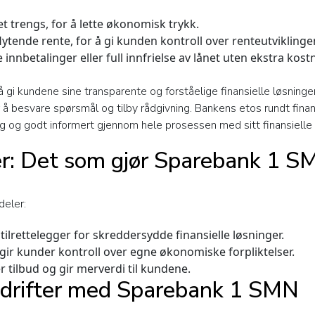
et trengs, for å lette økonomisk trykk.
ytende rente, for å gi kunden kontroll over renteutviklinge
innbetalinger eller full innfrielse av lånet uten ekstra kos
 gi kundene sine transparente og forståelige finansielle løsninger
 besvare spørsmål og tilby rådgivning. Bankens etos rundt finansi
ygg og godt informert gjennom hele prosessen med sitt finansiel
r: Det som gjør Sparebank 1 S
deler:
tilrettelegger for skreddersydde finansielle løsninger.
gir kunder kontroll over egne økonomiske forpliktelser.
 tilbud og gir merverdi til kundene.
edrifter med Sparebank 1 SMN