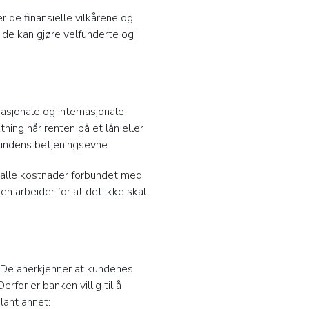
 de finansielle vilkårene og
 de kan gjøre velfunderte og
sjonale og internasjonale
ning når renten på et lån eller
kundens betjeningsevne.
m alle kostnader forbundet med
n arbeider for at det ikke skal
 De anerkjenner at kundenes
for er banken villig til å
lant annet: