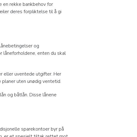
øte en rekke bankbehov for
er deres forpliktelse til å gi
lånebetingelser og
r låneforholdene, enten du skal
r eller uventede utgifter. Her
 planer uten unødig ventetid.
llån og båtlån. Disse lånene
disjonelle sparekontoer byr på
 er et spesielt tiltak rettet mot