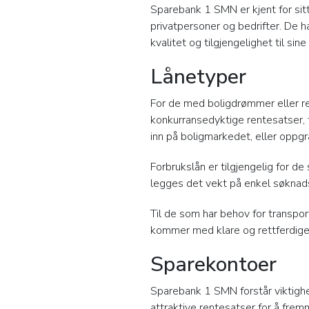
Sparebank 1 SMN er kjent for sitt
privatpersoner og bedrifter. De h
kvalitet og tilgjengelighet til sine
Lånetyper
For de med boligdrømmer eller re
konkurransedyktige rentesatser, 
inn på boligmarkedet, eller oppgr
Forbrukslån er tilgjengelig for d
legges det vekt på enkel søknadsp
Til de som har behov for transpor
kommer med klare og rettferdige 
Sparekontoer
Sparebank 1 SMN forstår viktighe
attraktive rentesatser for å frem