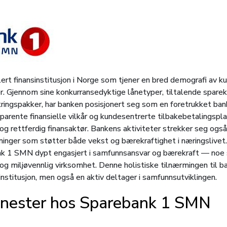
t finansinstitusjon i Norge som tjener en bred demografi av kun
er. Gjennom sine konkurransedyktige lånetyper, tiltalende sparek
kringspakker, har banken posisjonert seg som en foretrukket ba
nsparente finansielle vilkår og kundesentrerte tilbakebetalings
g og rettferdig finansaktør. Bankens aktiviteter strekker seg ogs
ninger som støtter både vekst og bærekraftighet i næringslivet
bank 1 SMN dypt engasjert i samfunnsansvar og bærekraft ― noe s
og miljøvennlig virksomhet. Denne holistiske tilnærmingen til 
institusjon, men også en aktiv deltager i samfunnsutviklingen.
jenester hos Sparebank 1 SMN