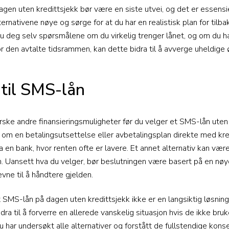
en uten kredittsjekk bør være en siste utvei, og det er essensie
ernativene nøye og sørge for at du har en realistisk plan for tilba
 du deg selv spørsmålene om du virkelig trenger lånet, og om du har
or den avtalte tidsrammen, kan dette bidra til å avverge uheldig
 til SMS-lån
rske andre finansieringsmuligheter før du velger et SMS-lån uten 
le om en betalingsutsettelse eller avbetalingsplan direkte med kr
ra en bank, hvor renten ofte er lavere. Et annet alternativ kan vær
ån. Uansett hva du velger, bør beslutningen være basert på en nøy
vne til å håndtere gjelden.
at SMS-lån på dagen uten kredittsjekk ikke er en langsiktig løsni
dra til å forverre en allerede vanskelig situasjon hvis de ikke bruk
 du har undersøkt alle alternativer og forstått de fullstendige kon