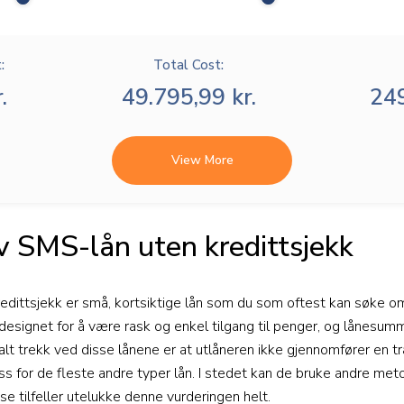
:
Total Cost:
.
49.795,99 kr.
249
View More
v SMS-lån uten kredittsjekk
dittsjekk er små, kortsiktige lån som du som oftest kan søke om
 designet for å være rask og enkel tilgang til penger, og lånesum
ralt trekk ved disse lånene er at utlåneren ikke gjennomfører en tr
s for de fleste andre typer lån. I stedet kan de bruke andre meto
isse tilfeller utelukke denne vurderingen helt.