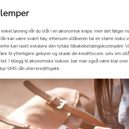
ulemper
enkel løsning når du står i en økonomisk knipe, men det følger r
 lån kan være svært høy, ettersom utlåneren tar en større risiko v
rente kan raskt eskalere den totale tilbakebetalingskostnaden. V
 føre til ytterligere gebyrer og skade din kredittscore, selv om ut
tet. I tillegg til økonomiske risikoer, bør man også være klar over
lbyr SMS-lån uten kredittsjekk.