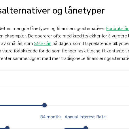
salternativer og lånetyper
 det en mengde lånetyper og finansieringsalternativer.
Forbrukslå
en eksempler. De opererer ofte med kredittsjekker for å vurdere 
e av små lån, som
SMS-lån
på dagen, som tilsynelatende tilbyr pen
an være forlokkende for de som trenger rask tilgang til kontanter
renter sammenlignet med mer tradisjonelle finansieringsalternati
84
months
Annual Interest Rate: