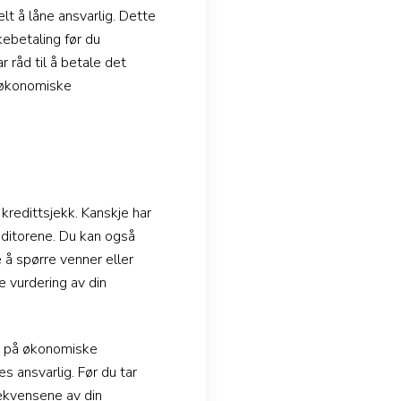
lt å låne ansvarlig. Dette
kebetaling før du
 råd til å betale det
e økonomiske
kredittsjekk. Kanskje har
editorene. Du kan også
e å spørre venner eller
e vurdering av din
ng på økonomiske
es ansvarlig. Før du tar
sekvensene av din