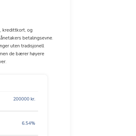
n
, kredittkort, og
lånetakers betalingsevne.
ger uten tradisjonell
, men de bærer høyere
ver.
200000
kr.
6.54
%