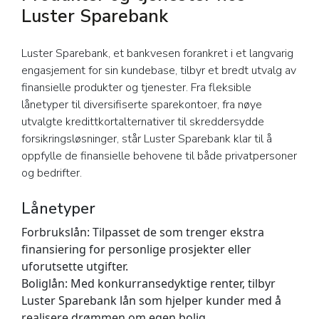
Luster Sparebank
Luster Sparebank, et bankvesen forankret i et langvarig
engasjement for sin kundebase, tilbyr et bredt utvalg av
finansielle produkter og tjenester. Fra fleksible
lånetyper til diversifiserte sparekontoer, fra nøye
utvalgte kredittkortalternativer til skreddersydde
forsikringsløsninger, står Luster Sparebank klar til å
oppfylle de finansielle behovene til både privatpersoner
og bedrifter.
Lånetyper
Forbrukslån:
Tilpasset de som trenger ekstra
finansiering for personlige prosjekter eller
uforutsette utgifter.
Boliglån:
Med konkurransedyktige renter, tilbyr
Luster Sparebank lån som hjelper kunder med å
realisere drømmen om egen bolig.