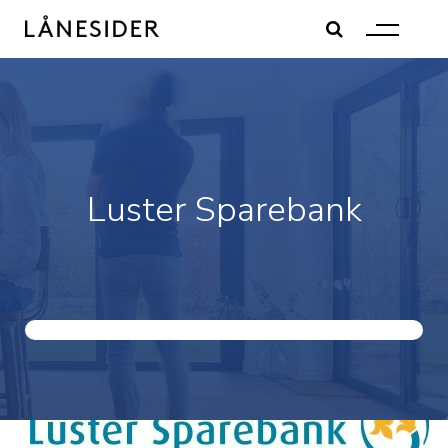
Skip
to
content
Luster Sparebank