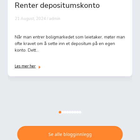
Hvordan regne renter på
sparekonto
26 July, 2024 / admin
Hvordan regne renter på sparekonto Sparing er et viktig
aspekt av personlig økonomi, og å forstå hvordan renter
på ...
Les mer her
Se alle blogginnlegg