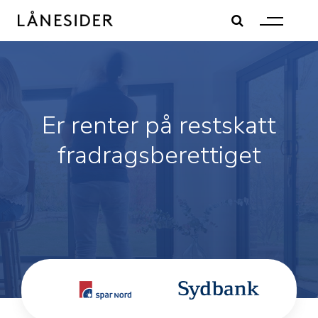
Skip
to
content
Er renter på restskatt
fradragsberettiget