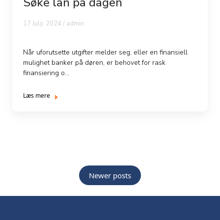
Søke lån på dagen
17 July, 2024 / admin
Når uforutsette utgifter melder seg, eller en finansiell
mulighet banker på døren, er behovet for rask
finansiering o...
Læs mere
Posts
Newer posts
navigation