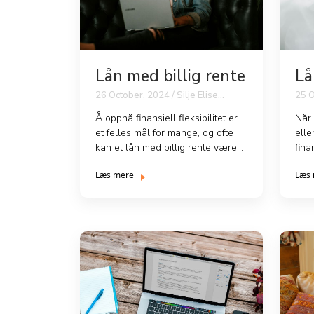
Lån med billig rente
Lå
26 October, 2024 / Silje Elise
25 O
Johansen
Joh
Å oppnå finansiell fleksibilitet er
Når 
et felles mål for mange, og ofte
elle
kan et lån med billig rente være
fina
nøkkelen til...
billi
Læs mere
Læs