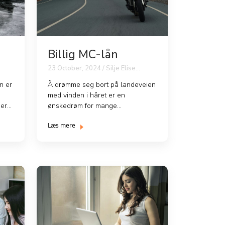
Billig MC-lån
23 October, 2024 / Silje Elise
Johansen
n er
Å drømme seg bort på landeveien
med vinden i håret er en
 er
ønskedrøm for mange
motorsykkelentusiaster. Men før
Læs mere
du k...