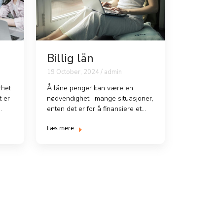
Billig lån
19 October, 2024 / admin
rhet
Å låne penger kan være en
t er
nødvendighet i mange situasjoner,
enten det er for å finansiere et
hjem, en bil, eller fo...
Læs mere