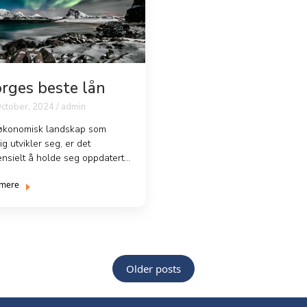
rges beste lån
ctober, 2024 / admin
 økonomisk landskap som
ig utvikler seg, er det
nsielt å holde seg oppdatert
e beste finansieringsmul...
 mere
Older posts