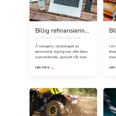
Billig refinansiering
Bi
av lån
re
22 October, 2024 / Silje Elise
21 O
Johansen
Å navigere i landskapet av
I et
økonomisk styring kan ofte føles
fina
overveldende, spesielt når man
man
står overfor flere kredi...
repr
Læs mere
Læs
rent