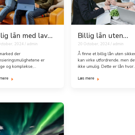
llig lån med lav
Billig lån uten
nte
sikkerhet
ctober, 2024 / admin
20 October, 2024 / admin
 marked der
Å finne et billig lån uten sikke
nsieringsmulighetene er
kan virke utfordrende, men de
ge og komplekse,
ikke umulig. Dette er lån hvor
esenterer et billig lån med lav
långiveren ikk...
 mere
Læs mere
e en ettertrakt...