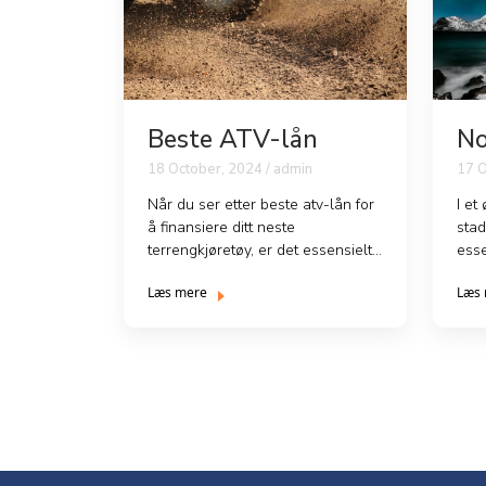
Beste ATV-lån
No
18 October, 2024 / admin
17 O
Når du ser etter beste atv-lån for
I et
å finansiere ditt neste
stad
terrengkjøretøy, er det essensielt
esse
å forstå de ulike l...
på d
Læs mere
Læs
Posts