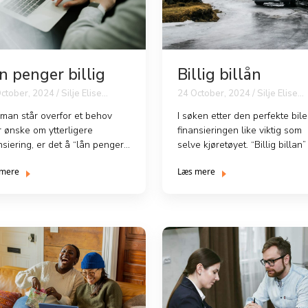
n penger billig
Billig billån
ctober, 2024 / Silje Elise
24 October, 2024 / Silje Elise
ansen
Johansen
man står overfor et behov
I søken etter den perfekte bile
r ønske om ytterligere
finansieringen like viktig som
nsiering, er det å “lån penger
selve kjøretøyet. “Billig billan”
g” et ...
t...
 mere
Læs mere