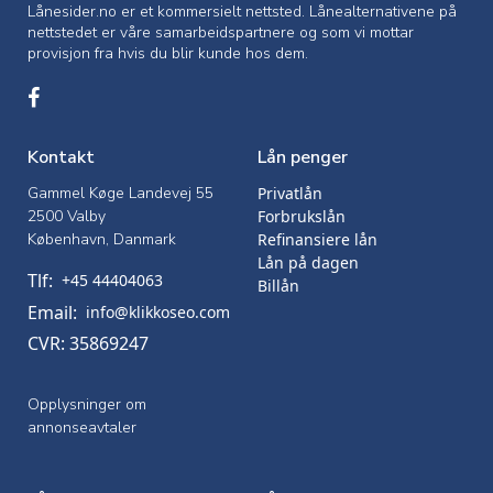
Lånesider.no er et kommersielt nettsted. Lånealternativene på
nettstedet er våre samarbeidspartnere og som vi mottar
provisjon fra hvis du blir kunde hos dem.
Kontakt
Lån penger
Gammel Køge Landevej 55
Privatlån
2500 Valby
Forbrukslån
København, Danmark
Refinansiere lån
Lån på dagen
Tlf:
+45 44404063
Billån
Email:
info@klikkoseo.com
CVR: 35869247
Opplysninger om
annonseavtaler